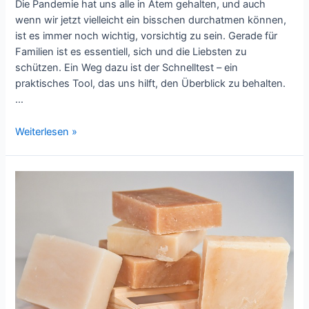
Die Pandemie hat uns alle in Atem gehalten, und auch
wenn wir jetzt vielleicht ein bisschen durchatmen können,
ist es immer noch wichtig, vorsichtig zu sein. Gerade für
Familien ist es essentiell, sich und die Liebsten zu
schützen. Ein Weg dazu ist der Schnelltest – ein
praktisches Tool, das uns hilft, den Überblick zu behalten.
…
Familien
Weiterlesen »
aufgepasst:
Corona-
Schnelltests
bequem
von
Zuhause
aus
bestellen