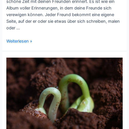
schöne Zeit mit deinen Freunden erinnert. Es ist wie ein
Album voller Erinnerungen, in dem deine Freunde sich
verewigen können. Jeder Freund bekommt eine eigene
Seite, auf der er oder sie etwas über sich schreiben, malen
oder …
Mit
Weiterlesen »
dem
Freundebuch
Kindheitserinnerungen
fürs
Leben
schaffen