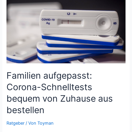
Schoko-
Osterhasen
einfach
online
finden
Familien aufgepasst:
Corona-Schnelltests
bequem von Zuhause aus
bestellen
Ratgeber
/ Von
Toyman