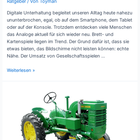
Ratgeber
/ Von
Toyman
Digitale Unterhaltung begleitet unseren Alltag heute nahezu
ununterbrochen, egal, ob auf dem Smartphone, dem Tablet
oder auf der Konsole. Trotzdem entdecken viele Menschen
das Analoge aktuell für sich wieder neu. Brett- und
Kartenspiele liegen im Trend. Der Grund dafür ist, dass sie
etwas bieten, das Bildschirme nicht leisten können: echte
Nähe. Der Umsatz von Gesellschaftsspielen …
Spielen
Weiterlesen »
wie
früher:
Deshalb
sind
analoge
Spiele
in
digitalen
Zeiten