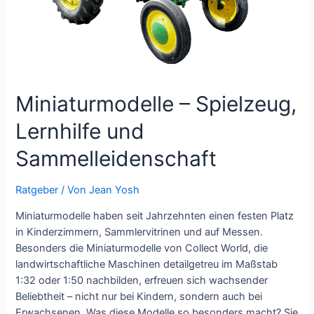
so
wichtig
Miniaturmodelle – Spielzeug,
Lernhilfe und
Sammelleidenschaft
Ratgeber
/ Von
Jean Yosh
Miniaturmodelle haben seit Jahrzehnten einen festen Platz
in Kinderzimmern, Sammlervitrinen und auf Messen.
Besonders die Miniaturmodelle von Collect World, die
landwirtschaftliche Maschinen detailgetreu im Maßstab
1:32 oder 1:50 nachbilden, erfreuen sich wachsender
Beliebtheit – nicht nur bei Kindern, sondern auch bei
Erwachsenen. Was diese Modelle so besonders macht? Sie