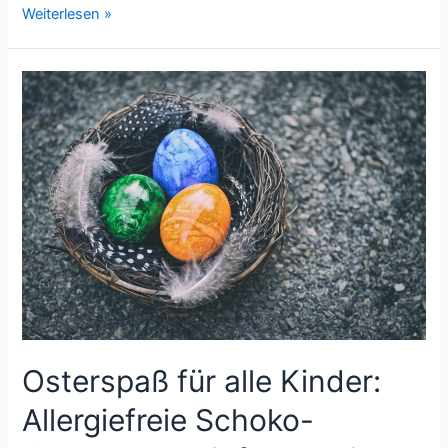
Von
Weiterlesen »
der
Samenbombe
zur
Blütenpracht:
Ein
Erlebnis
für
Groß
und
Klein
Osterspaß für alle Kinder:
Allergiefreie Schoko-