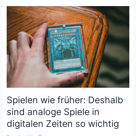
zum
Kleinkindbett:
Tipps
für
einen
reibungslosen
Übergang
Spielen wie früher: Deshalb
sind analoge Spiele in
digitalen Zeiten so wichtig