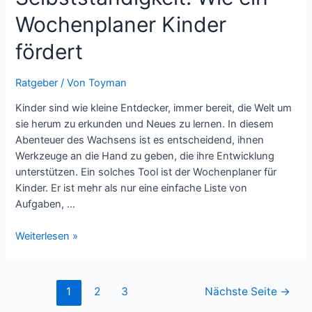
Wochenplaner Kinder
fördert
Ratgeber
/ Von
Toyman
Kinder sind wie kleine Entdecker, immer bereit, die Welt um
sie herum zu erkunden und Neues zu lernen. In diesem
Abenteuer des Wachsens ist es entscheidend, ihnen
Werkzeuge an die Hand zu geben, die ihre Entwicklung
unterstützen. Ein solches Tool ist der Wochenplaner für
Kinder. Er ist mehr als nur eine einfache Liste von
Aufgaben, …
Spielerisch
Weiterlesen »
zur
Selbstständigkeit:
Wie
Seitennummerierung
1
2
3
Nächste Seite
→
ein
der