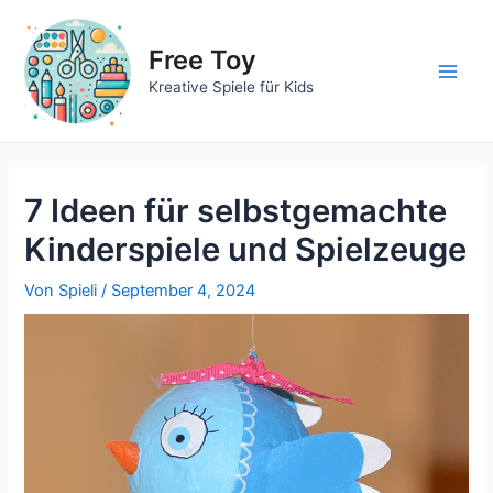
Zum
Inhalt
Free Toy
springen
Main
Kreative Spiele für Kids
Men
7 Ideen für selbstgemachte
Kinderspiele und Spielzeuge
Von
Spieli
/
September 4, 2024